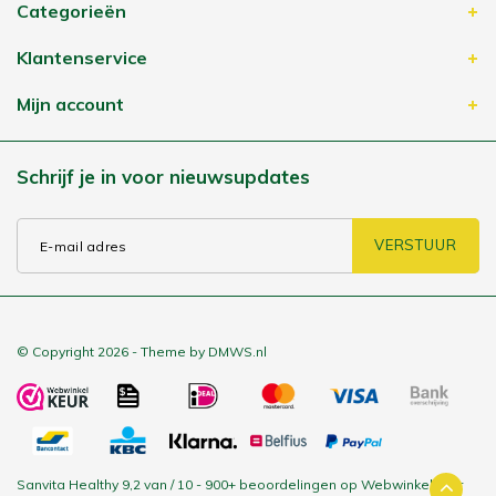
Categorieën
Klantenservice
Mijn account
Schrijf je in voor nieuwsupdates
VERSTUUR
© Copyright 2026 - Theme by
DMWS.nl
Sanvita Healthy
9,2 van
/
10
-
900+
beoordelingen op
WebwinkelKeur