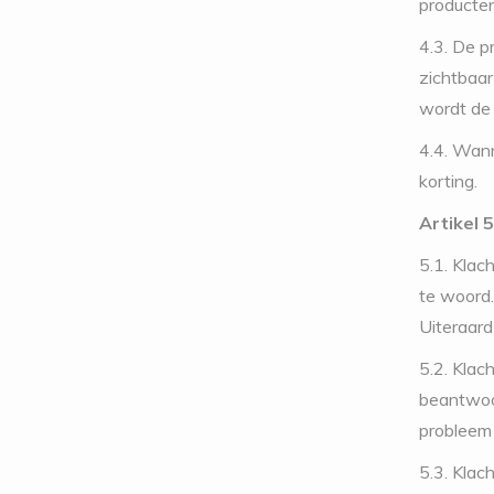
producte
4.3. De p
zichtbaar
wordt de 
4.4. Wann
korting.
Artikel 
5.1. Klac
te woord.
Uiteraard
5.2. Klac
beantwoor
probleem 
5.3. Klac