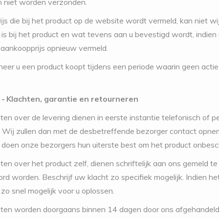
n niet worden verzonden.
rijs die bij het product op de website wordt vermeld, kan niet 
 is bij het product en wat tevens aan u bevestigd wordt, indie
aankoopprijs opnieuw vermeld.
eer u een product koopt tijdens een periode waarin geen actie 
5 ‐ Klachten, garantie en retourneren
hten over de levering dienen in eerste instantie telefonisch of
 Wij zullen dan met de desbetreffende bezorger contact opnem
 doen onze bezorgers hun uiterste best om het product onbeschad
hten over het product zelf, dienen schriftelijk aan ons gemeld 
d worden. Beschrijf uw klacht zo specifiek mogelijk. Indien het
zo snel mogelijk voor u oplossen.
hten worden doorgaans binnen 14 dagen door ons afgehandeld. 