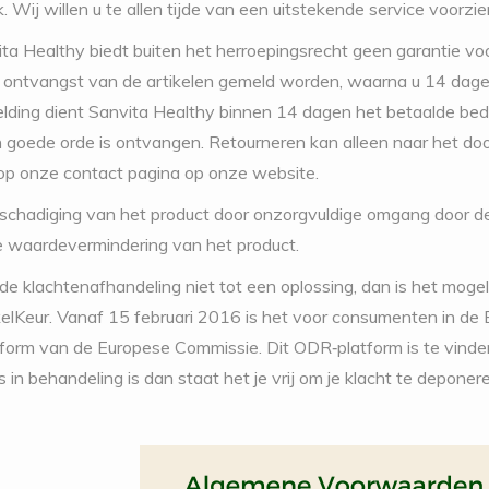
jk. Wij willen u te allen tijde van een uitstekende service voorzie
ita Healthy biedt buiten het herroepingsrecht geen garantie vo
ontvangst van de artikelen gemeld worden, waarna u 14 dagen d
lding dient Sanvita Healthy binnen 14 dagen het betaalde bedr
n goede orde is ontvangen. Retourneren kan alleen naar het d
op onze contact pagina op onze website.
eschadiging van het product door onzorgvuldige omgang door de
 waardevermindering van het product.
 de klachtenafhandeling niet tot een oplossing, dan is het mogel
Keur. Vanaf 15 februari 2016 is het voor consumenten in de E
orm van de Europese Commissie. Dit ODR‐platform is te vinden 
rs in behandeling is dan staat het je vrij om je klacht te depone