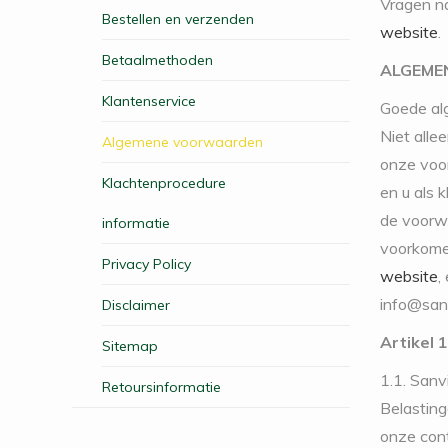
Vragen na
Bestellen en verzenden
website
.
Betaalmethoden
ALGEME
Klantenservice
Goede alg
Niet alle
Algemene voorwaarden
onze voo
Klachtenprocedure
en u als 
de voorwa
informatie
voorkomen
Privacy Policy
website
,
info@sanv
Disclaimer
Artikel 1
Sitemap
1.1. Sanv
Retoursinformatie
Belastin
onze con