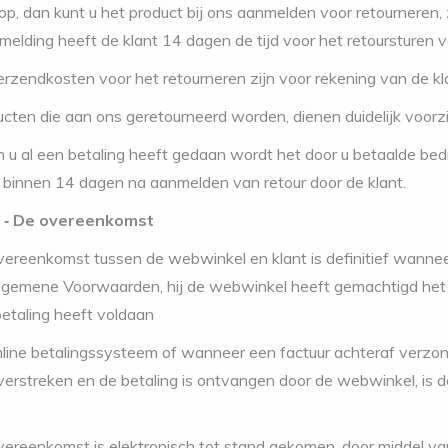
p, dan kunt u het product bij ons aanmelden voor retourneren, 
elding heeft de klant 14 dagen de tijd voor het retoursturen v
erzendkosten voor het retourneren zijn voor rekening van de kl
ucten die aan ons geretourneerd worden, dienen duidelijk voor
en u al een betaling heeft gedaan wordt het door u betaalde be
binnen 14 dagen na aanmelden van retour door de klant.
3 ‐ De overeenkomst
vereenkomst tussen de webwinkel en klant is definitief wanne
gemene Voorwaarden, hij de webwinkel heeft gemachtigd het ge
betaling heeft voldaan
nline betalingssysteem of wanneer een factuur achteraf verzo
verstreken en de betaling is ontvangen door de webwinkel, is 
vereenkomst is elektronisch tot stand gekomen, door middel va