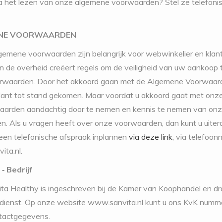
 het lezen van onze algemene voorwaarden? Stel ze telefonis
NE VOORWAARDEN
emene voorwaarden zijn belangrijk voor webwinkelier en klan
en de overheid creëert regels om de veiligheid van uw aankoop
rwaarden. Door het akkoord gaan met de Algemene Voorwaarde
klant tot stand gekomen. Maar voordat u akkoord gaat met onz
arden aandachtig door te nemen en kennis te nemen van onze 
. Als u vragen heeft over onze voorwaarden, dan kunt u uite
 een telefonische afspraak inplannen
via deze link
, via telefo
ita.nl
.
 ‐ Bedrijf
ita Healthy is ingeschreven bij de Kamer van Koophandel en dra
gdienst. Op onze website www.sanvita.nl kunt u ons KvK numm
tactgegevens.