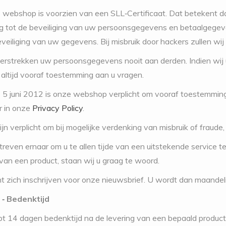
 webshop is voorzien van een SLL‐Certificaat. Dat betekent da
g tot de beveiliging van uw persoonsgegevens en betaalgegev
veiliging van uw gegevens. Bij misbruik door hackers zullen wij a
verstrekken uw persoonsgegevens nooit aan derden. Indien wi
j altijd vooraf toestemming aan u vragen.
s 5 juni 2012 is onze webshop verplicht om vooraf toestemming 
r in onze
Privacy Policy
.
ijn verplicht om bij mogelijke verdenking van misbruik of fraude, 
streven ernaar om u te allen tijde van een uitstekende service t
an een product, staan wij u graag te woord.
nt zich inschrijven voor onze nieuwsbrief. U wordt dan maande
 ‐ Bedenktijd
bt 14 dagen bedenktijd na de levering van een bepaald product