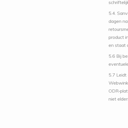
schrifteli
5.4. Sanv
dagen na 
retoursme
product i
en staat 
5.6
Bij b
eventuele
5.7
Leidt
Webwinkel
ODR‐platf
niet elde