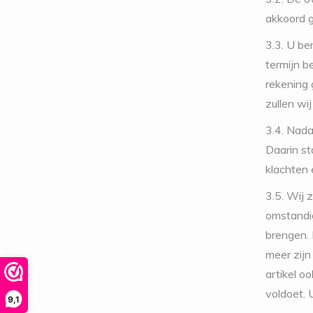
akkoord 
3.3. U be
termijn b
rekening 
zullen wi
3.4. Nada
Daarin st
klachten 
3.5. Wij 
omstandig
brengen. 
meer zij
artikel o
voldoet. 
9,1