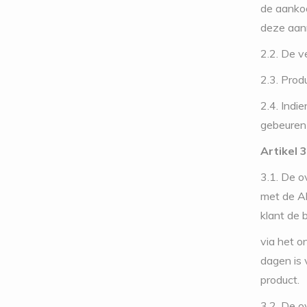
de aankoo
deze aanm
2.2. De v
2.3. Prod
2.4. Indi
gebeuren 
Artikel 
3.1. De o
met de Al
klant de 
via het o
dagen is 
product.
3.2. De o