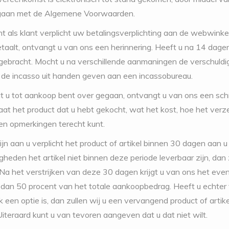
gaan met de Algemene Voorwaarden.
nt als klant verplicht uw betalingsverplichting aan de webwinke
etaalt, ontvangt u van ons een herinnering. Heeft u na 14 dage
gebracht. Mocht u na verschillende aanmaningen de verschuldi
j de incasso uit handen geven aan een incassobureau.
t u tot aankoop bent over gegaan, ontvangt u van ons een schr
aat het product dat u hebt gekocht, wat het kost, hoe het ve
en opmerkingen terecht kunt.
zijn aan u verplicht het product of artikel binnen 30 dagen aan 
heden het artikel niet binnen deze periode leverbaar zijn, dan z
Na het verstrijken van deze 30 dagen krijgt u van ons het even
n dan 50 procent van het totale aankoopbedrag. Heeft u echt
ok een optie is, dan zullen wij u een vervangend product of art
Uiteraard kunt u van tevoren aangeven dat u dat niet wilt.