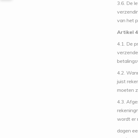
3.6. De l
verzendin
van het p
Artikel 4
4.1. De p
verzende
betalings
4.2. Wann
juist rek
moeten zi
4.3. Afge
rekeningn
wordt er 
dagen een