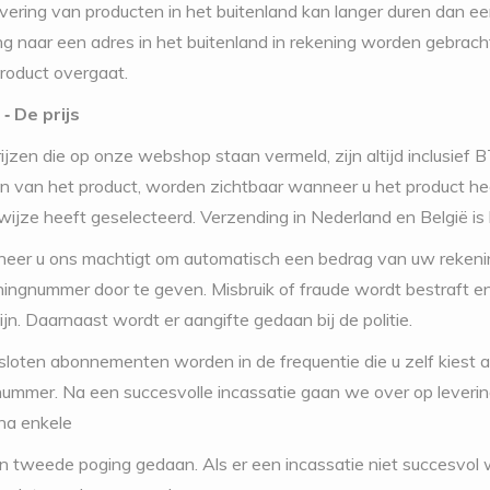
evering van producten in het buitenland kan langer duren dan ee
g naar een adres in het buitenland in rekening worden gebracht
roduct overgaat.
 ‐ De prijs
rijzen die op onze webshop staan vermeld, zijn altijd inclusie
n van het product, worden zichtbaar wanneer u het product 
wijze heeft geselecteerd. Verzending in Nederland en België is 
eer u ons machtigt om automatisch een bedrag van uw rekening
eningnummer door te geven. Misbruik of fraude wordt bestraft e
jn. Daarnaast wordt er aangifte gedaan bij de politie.
sloten abonnementen worden in de frequentie die u zelf kies
ummer. Na een succesvolle incassatie gaan we over op levering
na enkele
 tweede poging gedaan. Als er een incassatie niet succesvol w