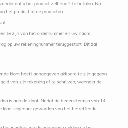
zonder dat u het product zelf hoeft te betalen. Na
an het product of de producten.
ant.
zien te zijn van het ordernummer en uw naam.
drag op uw rekeningnummer teruggestort. Dit zal
er de klant heeft aangegeven akkoord te zijn gegaan
ld van zijn rekening af te schrijven, wanneer de
nden is aan de klant. Nadat de bedenktermijn van 14
de klant eigenaar geworden van het betreffende
n het invullen van de benodigde velden en het