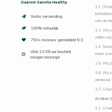
Daarom Sanvita Healthy
1.2. Onze
betrekkin
Gratis verzending
van de be
100% natuurlijk
1.3. Wij 
zullen wi
750+ reviews: gemiddeld 9,1!
1.4. Sind
Vóór 23:59 uur besteld,
meer ove
morgen bezorgd
1.5. Wij z
1.6. Wij 
aankoop v
1.7. U ku
Artikel 2
2.1. U he