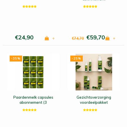
(maandpakket)
€24,90
€59,70
+
+
€74,70
-35%
-25%
Paardenmelk capsules
Gezichtsverzorging
abonnement (3
voordeelpakket
maanden pakket)