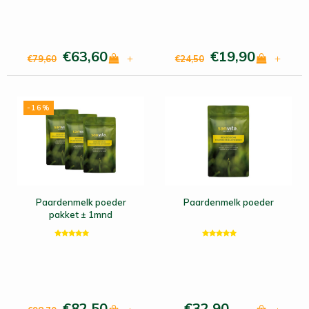
€63,60
€19,90
+
+
€79,60
€24,50
-16%
Paardenmelk poeder
Paardenmelk poeder
pakket ± 1mnd
€82,50
€32,90