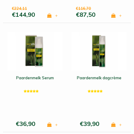
€224,11
€116,70
€144,90
€87,50
+
+
Paardenmelk Serum
Paardenmelk dagcrème
€36,90
€39,90
+
+