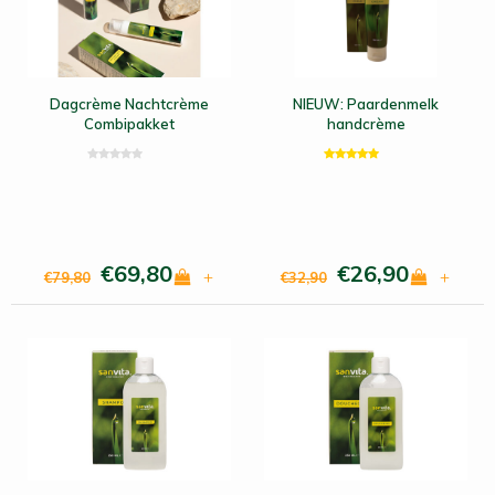
Dagcrème Nachtcrème
NIEUW: Paardenmelk
Combipakket
handcrème
€69,80
€26,90
+
+
€79,80
€32,90