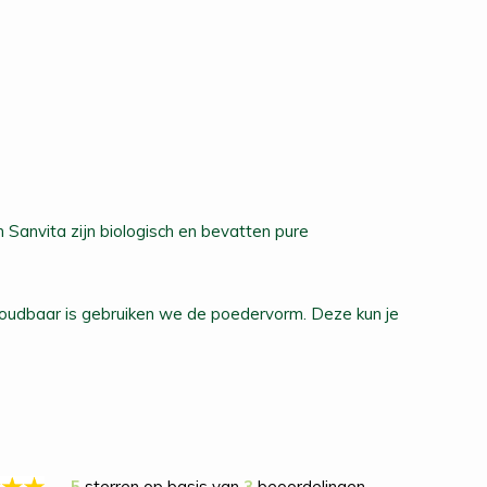
Sanvita zijn biologisch en bevatten pure
 houdbaar is gebruiken we de poedervorm. Deze kun je
5
sterren op basis van
3
beoordelingen