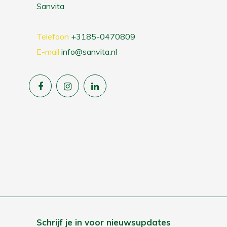
Sanvita
Telefoon
+3185-0470809
E-mail
info@sanvita.nl
Schrijf je in voor nieuwsupdates