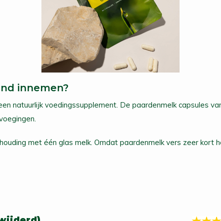
vend innemen?
 een natuurlijk voedingssupplement. De paardenmelk capsules van 
voegingen.
 verhouding met één glas melk. Omdat paardenmelk vers zeer kort
wijderd)