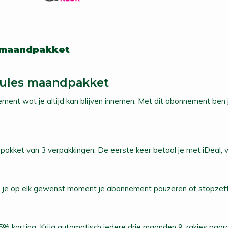
 maandpakket
ules maandpakket
ment wat je altijd kan blijven innemen. Met dit abonnement ben j
kket van 3 verpakkingen. De eerste keer betaal je met iDeal,
 kun je op elk gewenst moment je abonnement pauzeren of stopze
5% korting
. Krijg automatisch iedere drie maanden 9 zakjes paa