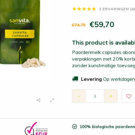
3 ERVARINGEN (
€59,70
€74,70
This product is availab
Paardenmelk capsules abon
verpakkingen met 20% kortin
zonder kunstmatige toevoeg
Levering
Op werkdagen 
-
+
100% biologische paarden