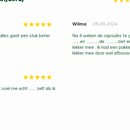
Wilma
05-09-2024
alles gaat een stuk beter.
na 4 weken de capsules te gebruiken merk ik al een groot verschil in mijn
.........en ..............,de ............
lekker mee . ik had een pak
lekker mee door wel afbouwe