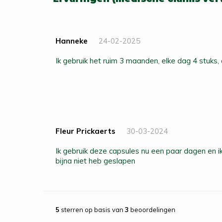
Hanneke
24-02-2025
Ik gebruik het ruim 3 maanden, elke dag 4 stuks, 
Fleur Prickaerts
30-03-2024
Ik gebruik deze capsules nu een paar dagen en ik voel me echt ........ zelf als ik
bijna niet heb geslapen
5
sterren op basis van
3
beoordelingen