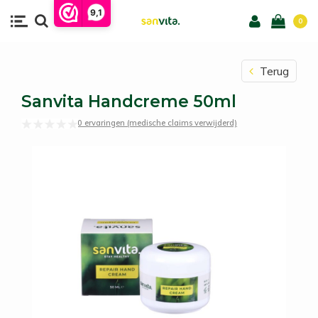
9,1
0
Terug
Sanvita Handcreme 50ml
0 ervaringen (medische claims verwijderd)