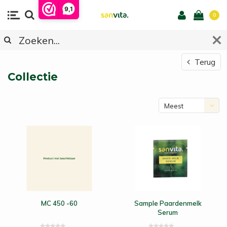
9,1
0
Terug
Collectie
Meest
bekeken
MC 450 -60
Sample Paardenmelk
Serum