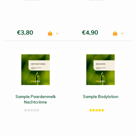
€3,80
€4,90
+
+
Sample Paardenmelk
Sample Bodylotion
Nachtcrème