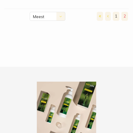
1
2
Meest
bekeken