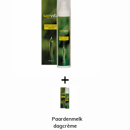
Mart-Jan
05-09-2022
Eerste dagen werkte de creme helemaal niet
maar na een week ging de ……. weg, …… ………….
werden minder en na ongeveer een maand bijna
geen last meer van ………. Levering was snel.
Leander
28-09-2021
Doet z’n werk
Mike
17-09-2021
Paardenmelk
Fijn! Ik heb deze gebruikt bij psoriasis met de
dagcrème
capsules.. top! Geduld, maar logisch want ik had