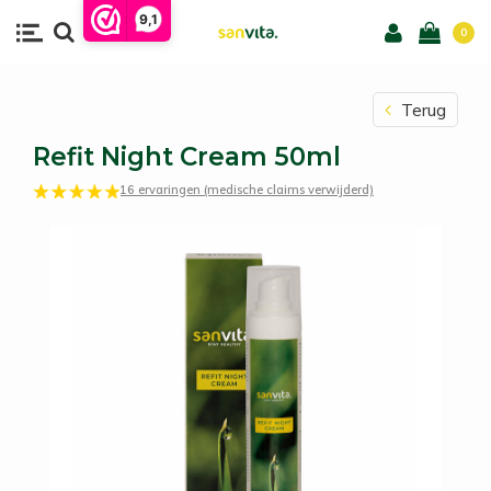
9,1
0
Terug
Refit Night Cream 50ml
16 ervaringen (medische claims verwijderd)