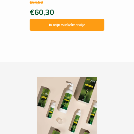
€64,80
fijn! levering is ook altijd snel.
€60,30
In mijn winkelmandje
Viviane Goedhart
19-08-2019
De dagcreme heb ik besteld voor mijn acne.
Deze is erg fijn! Werkt hydraterend en ruikt ook
nog eens lekker natuurlijk!
G. Postuma
20-07-2019
De nachtcrème gebruik ik als mijn huid schraal is.
Na een nacht is de huid al veel zachter en blijft
het droge ook langer weg. Ik ga overdag ook de
dagcreme proberen.