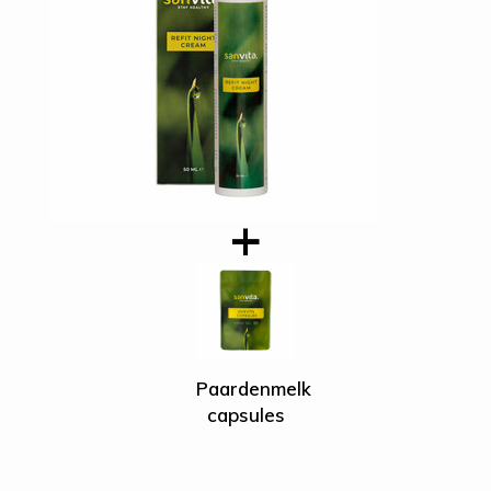
's Ochtends wordt je wakker met een lekker
zachte huid, zo fijn!
Jo Damen
19-02-2020
Elke avond smeer ik even de sanvita creme op
mijn gezicht en ik merk bij het ouder worden dat
mijn huid lekker zacht blijft met een gezonde
kleur.
Klant Bestelling 61735
04-09-2019
Paardenmelk
capsules
Snelle levering en helpt goed bij mijn ...................
Heb eerst drie maanden capsules ingenomen en
nu neem ik 1 capsule per dag. Ook de dagcreme
en nachtcreme gebruikte ik tegen de ..............., heel